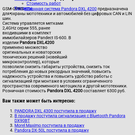
Стоимость работ
Контакты
GSM-GPRS
охранная система Pandora DXL 4200
предназначена
для охраны мототехники и автомобилей без цифровых CAN и LIN
шин.
Система управляется метками
2,4GHz серии 555, ранее
входившими в комплект
иммобилайзеров Pandect IS-600. В
изделии
Pandora DXL4200
применено множество
оригинальных и новаторских
технических решений (новейший
микроконтроллер), которые
позволили снизить габариты устройства, снизить ток
потребления до новых рекордных значений, повысить
надежность устройства и повысить удобство работы с
сигнализацией при монтаже в условиях ограниченного
пространства современного мотоцикла и другой мототехники.
Розничная стоимость
Pandora DXL 4200
составляет 6300 руб.
Вам также может быть интересно:
PANDORA DXL 4300 поступила в продажу
В продажу поступила сигнализация с Bluetooth Pandora
DX90BT
Morel Maximo поступила в продажу
Pandora DX-50L поступила в продажу