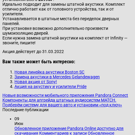
Идеально подходит для замены штатной акустики. Комплект
отлично работает как от головного устройства, так и от
усилителя.
Устанавливается в штатные места без переделок дверных
панелей.
При установке возможно дополнительно произвести
шумоизоляцию дверей.
Если нужна замена штатной акустики на комплект от Infinity —
звоните, пишите!
Акция действует до 31.03.2022
Вам также может быть интересно:
Новая линейка акустики Boston SC
Замена акустики в Mercedes Gelandewagen
Новая акция от Sony!
Акция на акустику и усилители Pride
Новые возможности мобильного приложения Pandora Connect
Компоненты для апгрейда штатных аудиосистем MATCH.
Подберём систему для вашего авто и установим «под ключ»
Последние публикации
09
Июн
Обновленное приложение Pandora Online доступно для
скачивания
Комментариев
к записи Обновленное