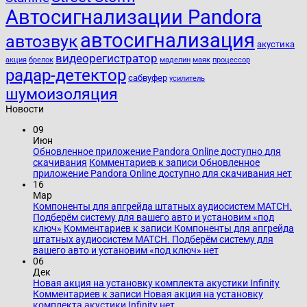
Автосигнализации Pandora
автосигнализация
автозвук
акустика
видеорегистратор
акция
брелок
маделин
маяк
процессор
радар-детектор
сабвуфер
усилитель
шумоизоляция
Новости
09
Июн
Обновленное приложение Pandora Online доступно для
скачивания
Комментариев
к записи Обновленное
приложение Pandora Online доступно для скачивания
нет
16
Мар
Компоненты для апгрейда штатных аудиосистем MATCH.
Подберём систему для вашего авто и установим «под
ключ»
Комментариев
к записи Компоненты для апгрейда
штатных аудиосистем MATCH. Подберём систему для
вашего авто и установим «под ключ»
нет
06
Дек
Новая акция на установку комплекта акустики Infinity
Комментариев
к записи Новая акция на установку
комплекта акустики Infinity
нет