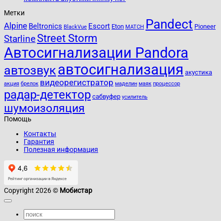
Метки
Pandect
Alpine
Beltronics
Escort
Eton
Pioneer
BlackVue
MATCH
Street Storm
Starline
Автосигнализации Pandora
автосигнализация
автозвук
акустика
видеорегистратор
акция
брелок
маделин
маяк
процессор
радар-детектор
сабвуфер
усилитель
шумоизоляция
Помощь
Контакты
Гарантия
Полезная информация
Copyright 2026 ©
Мобистар