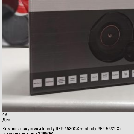
06
Дек
Комплект акустики Infinity REF-6530CX + Infinity REF-6532IX с
установкой всего
23990₽
.