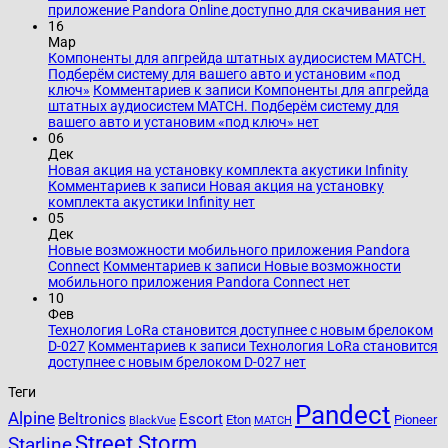
приложение Pandora Online доступно для скачивания
нет
16
Мар
Компоненты для апгрейда штатных аудиосистем MATCH.
Подберём систему для вашего авто и установим «под
ключ»
Комментариев
к записи Компоненты для апгрейда
штатных аудиосистем MATCH. Подберём систему для
вашего авто и установим «под ключ»
нет
06
Дек
Новая акция на установку комплекта акустики Infinity
Комментариев
к записи Новая акция на установку
комплекта акустики Infinity
нет
05
Дек
Новые возможности мобильного приложения Pandora
Connect
Комментариев
к записи Новые возможности
мобильного приложения Pandora Connect
нет
10
Фев
Технология LoRa становится доступнее с новым брелоком
D-027
Комментариев
к записи Технология LoRa становится
доступнее с новым брелоком D-027
нет
Теги
Pandect
Alpine
Beltronics
Escort
Eton
Pioneer
BlackVue
MATCH
Street Storm
Starline