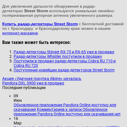
Для увеличения дальности обнаружения в радар-
детекторах
Street Storm
используется
уникальная линейно-
поляризованная рупорная антенна увеличенного размера.
Купить
радар-детекторы
Street Storm
с бесплатной доставкой
по г. Краснодару и Краснодарскому краю можно в нашем
интернет-магазине
.
Вам также может быть интересно:
Радар-детекторы Stinger RX-75 и RX-65 уже в продаже
Радар-детекторы Whistler поступили в продажу
Поступили в продажу радар-детекторы Cobra RU 710 и
Cobra RU 720
Поступление новейших радар-детекторов Street Storm
Акция «Удачная покупка Alpine» началась
Pandora DXL 3900 уже в продаже
Последние публикации
09
Июн
Обновленное приложение Pandora Online доступно для
скачивания
Комментариев
к записи Обновленное
приложение Pandora Online доступно для скачивания
нет
16
Мар