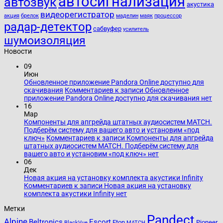
автосигнализация
автозвук
акустика
видеорегистратор
акция
брелок
маделин
маяк
процессор
радар-детектор
сабвуфер
усилитель
шумоизоляция
Новости
09
Июн
Обновленное приложение Pandora Online доступно для
скачивания
Комментариев
к записи Обновленное
приложение Pandora Online доступно для скачивания
нет
16
Мар
Компоненты для апгрейда штатных аудиосистем MATCH.
Подберём систему для вашего авто и установим «под
ключ»
Комментариев
к записи Компоненты для апгрейда
штатных аудиосистем MATCH. Подберём систему для
вашего авто и установим «под ключ»
нет
06
Дек
Новая акция на установку комплекта акустики Infinity
Комментариев
к записи Новая акция на установку
комплекта акустики Infinity
нет
Метки
Pandect
Alpine
Beltronics
Escort
Eton
Pioneer
BlackVue
MATCH