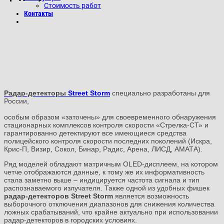
Стоимость работ
Контакты
Радар-детекторы
Street Storm
специально разработаны для
России,
особым образом «заточены» для своевременного обнаружения
стационарных комплексов контроля скорости «Стрелка-СТ» и
гарантированно детектируют все имеющиеся средства
полицейского контроля скорости последних поколений (Искра,
Крис-П, Визир, Сокол, Бинар, Радис, Арена, ЛИСД, АМАТА).
Ряд моделей обладают матричным OLED-дисплеем, на котором
четче отображаются данные, к тому же их информативность
стала заметно выше – индицируется частота сигнала и тип
распознаваемого излучателя. Также одной из удобных фишек
радар-детекторов
Street Storm
является
возможность
выборочного отключения диапазонов для снижения количества
ложных срабатываний, что крайне актуально при использовании
радар-детекторов в городских условиях.