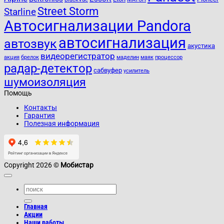
Street Storm
Starline
Автосигнализации Pandora
автосигнализация
автозвук
акустика
видеорегистратор
акция
брелок
маделин
маяк
процессор
радар-детектор
сабвуфер
усилитель
шумоизоляция
Помощь
Контакты
Гарантия
Полезная информация
Copyright 2026 ©
Мобистар
Главная
Акции
Наши работы