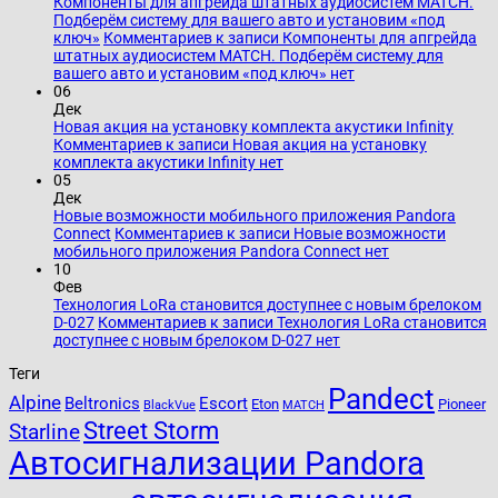
Компоненты для апгрейда штатных аудиосистем MATCH.
Подберём систему для вашего авто и установим «под
ключ»
Комментариев
к записи Компоненты для апгрейда
штатных аудиосистем MATCH. Подберём систему для
вашего авто и установим «под ключ»
нет
06
Дек
Новая акция на установку комплекта акустики Infinity
Комментариев
к записи Новая акция на установку
комплекта акустики Infinity
нет
05
Дек
Новые возможности мобильного приложения Pandora
Connect
Комментариев
к записи Новые возможности
мобильного приложения Pandora Connect
нет
10
Фев
Технология LoRa становится доступнее с новым брелоком
D-027
Комментариев
к записи Технология LoRa становится
доступнее с новым брелоком D-027
нет
Теги
Pandect
Alpine
Beltronics
Escort
Eton
Pioneer
BlackVue
MATCH
Street Storm
Starline
Автосигнализации Pandora