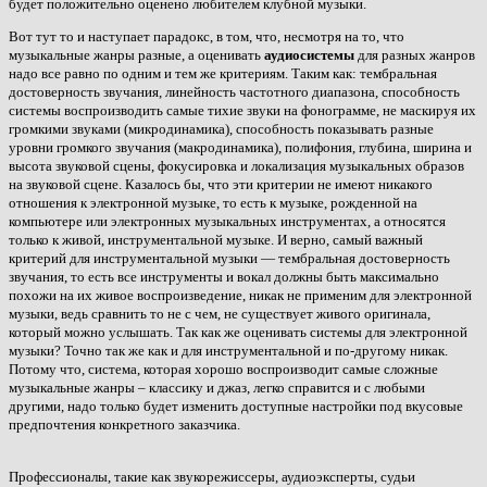
будет положительно оценено любителем клубной музыки.
Вот тут то и наступает парадокс, в том, что, несмотря на то, что
музыкальные жанры разные, а оценивать
аудиосистемы
для разных жанров
надо все равно по одним и тем же критериям. Таким как: тембральная
достоверность звучания, линейность частотного диапазона, способность
системы воспроизводить самые тихие звуки на фонограмме, не маскируя их
громкими звуками (микродинамика), способность показывать разные
уровни громкого звучания (макродинамика), полифония, глубина, ширина и
высота звуковой сцены, фокусировка и локализация музыкальных образов
на звуковой сцене. Казалось бы, что эти критерии не имеют никакого
отношения к электронной музыке, то есть к музыке, рожденной на
компьютере или электронных музыкальных инструментах, а относятся
только к живой, инструментальной музыке. И верно, самый важный
критерий для инструментальной музыки —
тембральная достоверность
звучания, то есть все инструменты и вокал должны быть максимально
похожи на их живое воспроизведение, никак не применим для электронной
музыки, ведь сравнить то не с чем, не существует живого оригинала,
который можно услышать. Так как же оценивать системы для электронной
музыки? Точно так же как и для инструментальной и по-другому никак.
Потому что, система, которая хорошо воспроизводит самые сложные
музыкальные жанры – классику и джаз, легко справится и с любыми
другими, надо только будет изменить доступные настройки под вкусовые
предпочтения конкретного заказчика.
Профессионалы, такие как звукорежиссеры, аудиоэксперты, судьи