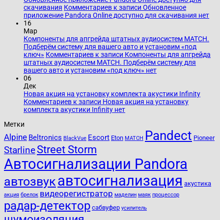
скачивания
Комментариев
к записи Обновленное
приложение Pandora Online доступно для скачивания
нет
16
Мар
Компоненты для апгрейда штатных аудиосистем MATCH.
Подберём систему для вашего авто и установим «под
ключ»
Комментариев
к записи Компоненты для апгрейда
штатных аудиосистем MATCH. Подберём систему для
вашего авто и установим «под ключ»
нет
06
Дек
Новая акция на установку комплекта акустики Infinity
Комментариев
к записи Новая акция на установку
комплекта акустики Infinity
нет
Метки
Pandect
Alpine
Beltronics
Escort
Eton
Pioneer
BlackVue
MATCH
Street Storm
Starline
Автосигнализации Pandora
автосигнализация
автозвук
акустика
видеорегистратор
акция
брелок
маделин
маяк
процессор
радар-детектор
сабвуфер
усилитель
шумоизоляция