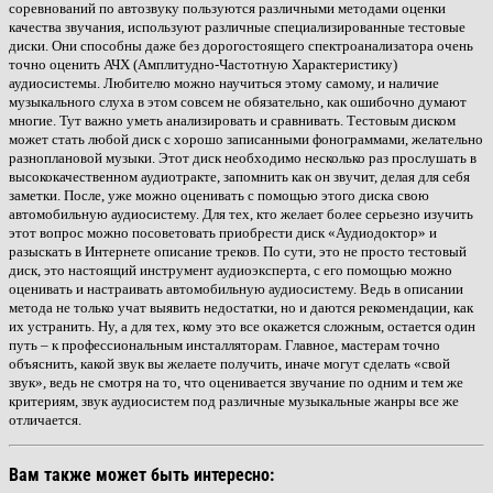
соревнований по автозвуку пользуются различными методами оценки
качества звучания, используют различные специализированные тестовые
диски. Они способны даже без дорогостоящего спектроанализатора очень
точно оценить АЧХ (Амплитудно-Частотную Характеристику)
аудиосистемы. Любителю можно научиться этому самому, и наличие
музыкального слуха в этом совсем не обязательно, как ошибочно думают
многие. Тут важно уметь анализировать и сравнивать. Тестовым диском
может стать любой диск с хорошо записанными фонограммами, желательно
разноплановой музыки.
Этот диск необходимо несколько раз прослушать в
высококачественном аудиотракте, запомнить как он звучит, делая для себя
заметки. После, уже можно оценивать с помощью этого диска
свою
автомобильную аудиосистему.
Для тех, кто желает более серьезно изучить
этот вопрос можно посоветовать приобрести диск «Аудиодоктор» и
разыскать в Интернете описание треков. По сути, это не просто тестовый
диск, это настоящий инструмент аудиоэксперта, с его помощью можно
оценивать и настраивать автомобильную аудиосистему. Ведь в описании
метода не только учат выявить недостатки, но и даются рекомендации, как
их устранить. Ну, а для тех, кому это все окажется сложным, остается один
путь – к профессиональным инсталляторам. Главное, мастерам точно
объяснить, какой звук вы желаете получить, иначе могут сделать «свой
звук», ведь не смотря на то, что оценивается звучание по одним и тем же
критериям, звук аудиосистем под различные музыкальные жанры все же
отличается.
Вам также может быть интересно: