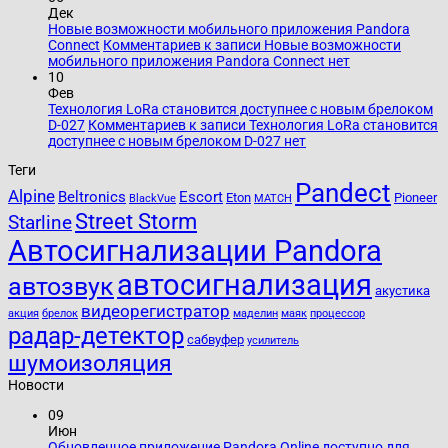
Дек
Новые возможности мобильного приложения Pandora
Connect
Комментариев
к записи Новые возможности
мобильного приложения Pandora Connect
нет
10
Фев
Технология LoRa становится доступнее с новым брелоком
D-027
Комментариев
к записи Технология LoRa становится
доступнее с новым брелоком D-027
нет
Теги
Pandect
Alpine
Beltronics
Escort
Eton
Pioneer
BlackVue
MATCH
Street Storm
Starline
Автосигнализации Pandora
автосигнализация
автозвук
акустика
видеорегистратор
акция
брелок
маделин
маяк
процессор
радар-детектор
сабвуфер
усилитель
шумоизоляция
Новости
09
Июн
Обновленное приложение Pandora Online доступно для