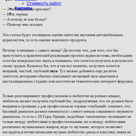
Стоимость работ
Контакты
— Эта смородина красная?
— Нет, черная.
— А почему ж она белая?
—
Потому что зеленая.
Эта статья будет посвящена оценке качества звучания автомобильных
аудиосистем, то есть оценке конечного продукта.
Почему я начинаю с самого конца? Да потому что, для того, что бы
приступить к практической реализации проекта аудиосистемы, необходимо
хотя бы поверхностно знать и понимать, что хочется получить в результате
своих трудов. Казалось бы, что и так все понятно, получить хочется
мощный, чистый, глубокий
звук
. Тут можно добавить еще десяток
эпитетов, которыми обычно описывают желаемый звук заказчики в
инсталляционных студиях или посетители тематических интернет-форумов.
Только разговаривают профессионалы и любители на разных языках,
любитель желает получить глубокий бас, подразумевая, что он должен быть
мощным и громким, а для профессионала термин «глубокий» означает, что
басовый диапазон должен начинаться с самого начала слышимого звукового
диапазона, то есть с 20 Герц.
Однако, подобные «непонятки» возникают не
только между любителями и профессионалами, но и между любителями
различных музыкальных жанров, ведь то звучание, которое позволяет
насладиться всеми нюансами музыки
любителю джаза и классики, никак не