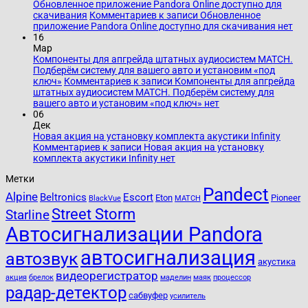
Обновленное приложение Pandora Online доступно для
скачивания
Комментариев
к записи Обновленное
приложение Pandora Online доступно для скачивания
нет
16
Мар
Компоненты для апгрейда штатных аудиосистем MATCH.
Подберём систему для вашего авто и установим «под
ключ»
Комментариев
к записи Компоненты для апгрейда
штатных аудиосистем MATCH. Подберём систему для
вашего авто и установим «под ключ»
нет
06
Дек
Новая акция на установку комплекта акустики Infinity
Комментариев
к записи Новая акция на установку
комплекта акустики Infinity
нет
Метки
Pandect
Alpine
Beltronics
Escort
Eton
Pioneer
BlackVue
MATCH
Street Storm
Starline
Автосигнализации Pandora
автосигнализация
автозвук
акустика
видеорегистратор
акция
брелок
маделин
маяк
процессор
радар-детектор
сабвуфер
усилитель