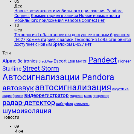
05
Дек
Новые возможности мобильного приложения Pandora
Connect
Комментариев
к записи Новые возможности
мобильного приложения Pandora Connect
нет
10
Фев
Технология LoRa становится доступнее с новым брелоком
D-027
Комментариев
к записи Технология LoRa становится
доступнее с новым брелоком D-027
нет
Теги
Pandect
Alpine
Beltronics
Escort
Eton
Pioneer
BlackVue
MATCH
Street Storm
Starline
Автосигнализации Pandora
автосигнализация
автозвук
акустика
видеорегистратор
акция
брелок
маделин
маяк
процессор
радар-детектор
сабвуфер
усилитель
шумоизоляция
Новости
09
Июн