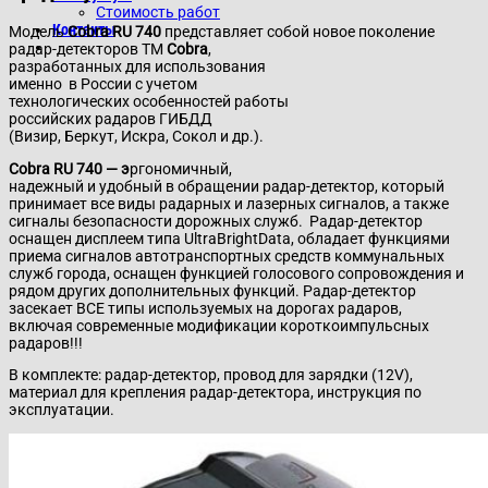
Стоимость работ
Контакты
Модель
Cobra RU 740
представляет собой новое поколение
радар-детекторов ТМ
Cobra
,
разработанных для использования
именно в России с учетом
технологических особенностей работы
российских радаров ГИБДД
(Визир, Беркут, Искра, Сокол и др.).
Cobra RU 740 — э
ргономичный,
надежный и удобный в обращении радар-детектор, который
принимает все виды радарных и лазерных сигналов, а также
сигналы безопасности дорожных служб. Радар-детектор
оснащен дисплеем типа UltraBrightData, обладает функциями
приема сигналов автотранспортных средств коммунальных
служб города, оснащен функцией голосового сопровождения и
рядом других дополнительных функций. Радар-детектор
засекает ВСЕ типы используемых на дорогах радаров,
включая современные модификации короткоимпульсных
радаров!!!
В комплекте: радар-детектор, провод для зарядки (12V),
материал для крепления радар-детектора, инструкция по
эксплуатации.