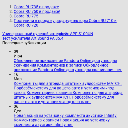
Cobra RU 735 в продаже
Cobra RU 750 в продаже!
Cobra RU 775
Поступили в продажу радар-детекторы Cobra RU 710 и
Cobra RU 720
Универсальный рулевой интерфейс APF-S100UN
Тест усилителя Art Sound PA 85.4
Последние публикации
09
Июн
Обновленное приложение Pandora Online доступно для
скачивания
Комментариев
к записи Обновленное
приложение Pandora Online доступно для скачивания
нет
16
Мар
Компоненты для апгрейда штатных аудиосистем MATCH.
Подберём систему для вашего авто и установим «под
ключ»
Комментариев
к записи Компоненты для апгрейда
штатных аудиосистем MATCH. Подберём систему для
вашего авто и установим «под ключ»
нет
06
Дек
Новая акция на установку комплекта акустики Infinity
Комментариев
к записи Новая акция на установку
комплекта акустики Infinity
нет