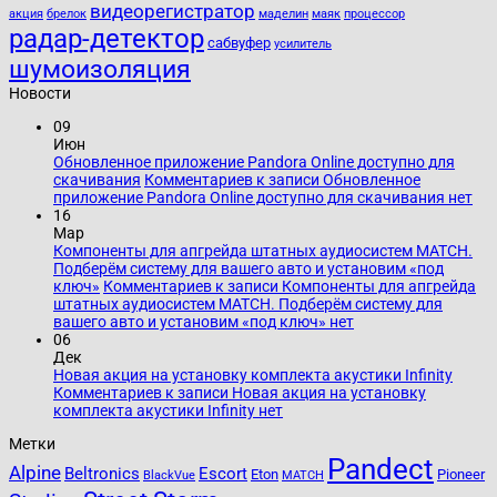
видеорегистратор
акция
брелок
маделин
маяк
процессор
радар-детектор
сабвуфер
усилитель
шумоизоляция
Новости
09
Июн
Обновленное приложение Pandora Online доступно для
скачивания
Комментариев
к записи Обновленное
приложение Pandora Online доступно для скачивания
нет
16
Мар
Компоненты для апгрейда штатных аудиосистем MATCH.
Подберём систему для вашего авто и установим «под
ключ»
Комментариев
к записи Компоненты для апгрейда
штатных аудиосистем MATCH. Подберём систему для
вашего авто и установим «под ключ»
нет
06
Дек
Новая акция на установку комплекта акустики Infinity
Комментариев
к записи Новая акция на установку
комплекта акустики Infinity
нет
Метки
Pandect
Alpine
Beltronics
Escort
Eton
Pioneer
BlackVue
MATCH