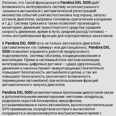
Логично, что такой функционал в
Pandora DXL 5000
даёт
возможность интегрировать систему
интеллектуального
треккинга автомобиля
с автоматической регистрацией
множества событий (снятие/постановка под охрану, запуск/
останов двигателя, заправка топливом, критические ускорения
и т.д.). Система треккинга также позволяет производить
мониторинг движения транстпортного средства (средняя
скорость движения, время в пути, средний расход топлива) —
очень востребованная функция для корпоративных заказчиков.
В
Pandora DXL 5000
есть не только автозапуск двигателя
(автоматически «по таймеру» или дистанционно).
Pandora DXL
5000
позволяет управлять работой предпускового
подогревателя, системы обогрева, кондиционирования и
вентиляции. Прямо в системный блок автосигнализации
интегрированы цифровые датчики — удара (двухзонный),
движения и наклона (привет эвакуаторщикам:)
значительно
повышают безопасность автомобиля в целом, а так же
повышают безопасность (исключают возможность
перемещения автомобиля) при использовании функций
автоматического запуска двигателя.
Pandora DXL 5000
укомплектована брелоками диалоговой связи
и дополнительными миниатюрными «метками» владельца,
радиореле скрытой блокировки, микрофоном,
устанавливаемым в салон автомобиля, высокочувствительным
GPS-приемником, посредством которого вычисляется
координата и синхронизируется внутрисистемное время с