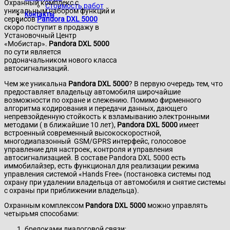
Охранный комплекс с
Стоимость работ
уникальным набором функций и
Контакты
сервисов
Pandora DXL 5000
скоро поступит в продажу в
Установочный Центр
«Мобистар».
Pandora DXL 5000
по сути является
родоначальником нового класса
автосигнализаций.
Чем же уникальна
Pandora DXL 5000
? В первую очередь тем, что
предоставляет владельцу автомобиля широчайшие
возможности по охране и слежению. Помимо фирменного
алгоритма кодирования и передачи данных, дающего
непревзойденную стойкость к взламыванию электронными
методами ( в ближайшие 10 лет),
Pandora DXL 5000
имеет
встроенный современный высокоскоростной,
многодиапазонный GSM/GPRS интерфейс, голосовое
управление для настроек, контроля и управления
автосигнализацией. В составе Pandora DXL 5000 есть
иммобилайзер, есть функционал для реализации режима
управления системой «Hands Free» (постановка системы под
охрану при удалении владельца от автомобиля и снятие системы
с охраны при приближении владельца).
Охранным комплексом
Pandora DXL 5000
можно управлять
четырьмя способами:
брелоками диалоговой связи;