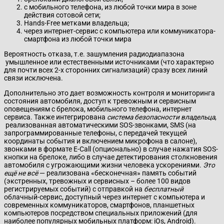
с мобильного телефона, из любой точки мира в зоне
действия сотовой сети;
Hands-Free метками владельца;
через интернет-сервис с компьютера или коммуникатора-
смартфона из любой точки мира
Вероятность отказа, т.е. зашумления радиодиапазона
умышленное или естественными источниками (что характерно
для почти всех 2-х сторонних сигнализаций) сразу всех линий
связи исключена.
Дополнительно это дает возможность контроля и мониторинга
состояния автомобиля, доступ к тревожным и сервисным
оповещениям с брелока, мобильного телефона, интернет
сервиса. Также интегрирована
система безопасности владельца
,
реализованная автоматическими SOS-звонками, SMS (на
запрограммированные телефоны, с передачей текущей
координаты события и включением микрофона в салоне),
звонками в формате E-Call (опционально) в случае нажатия SOS-
кнопки на брелоке, либо в случае детектирования столкновения
автомобиля с угрожающими жизни человека ускорениями.
Это
ещё не всё
— реализована «бесконечная» память событий
(экстренных, тревожных и сервисных – более 100 видов
регистрируемых событий) с отправкой на
бесплатный
облачный-сервис, доступный через интернет c компьютера и
современных коммуникаторов, смартфонов, планшетных
компьютеров посредством специальных приложений (для
наиболее популярных мобильных платформ: iOs, Android).