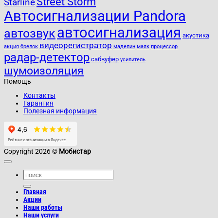
Street Storm
Starline
Автосигнализации Pandora
автосигнализация
автозвук
акустика
видеорегистратор
акция
брелок
маделин
маяк
процессор
радар-детектор
сабвуфер
усилитель
шумоизоляция
Помощь
Контакты
Гарантия
Полезная информация
Copyright 2026 ©
Мобистар
Главная
Акции
Наши работы
Наши услуги