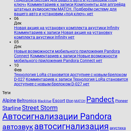
ключ»
Комментариев
к записи Компоненты для апгрейда
штатных аудиосистем MATCH. Подберём систему для
вашего авто и установим «под ключ»
нет
06
Дек
Новая акция на установку комплекта акустики Infinity
Комментариев
к записи Новая акция на установку
комплекта акустики Infinity
нет
05
Дек
Новые возможности мобильного приложения Pandora
Connect
Комментариев
к записи Новые возможности
мобильного приложения Pandora Connect
нет
10
Фев
Технология LoRa становится доступнее с новым брелоком
D-027
Комментариев
к записи Технология LoRa становится
доступнее с новым брелоком D-027
нет
Теги
Pandect
Alpine
Beltronics
Escort
Eton
Pioneer
BlackVue
MATCH
Street Storm
Starline
Автосигнализации Pandora
автосигнализация
автозвук
акустика