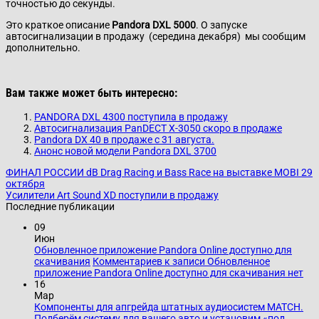
точностью до секунды.
Это краткое описание
Pandora DXL 5000
. О запуске
автосигнализации в продажу (середина декабря) мы сообщим
дополнительно.
Вам также может быть интересно:
PANDORA DXL 4300 поступила в продажу
Автосигнализация PanDECT X-3050 скоро в продаже
Pandora DX 40 в продаже с 31 августа.
Анонс новой модели Pandora DXL 3700
ФИНАЛ РОССИИ dB Drag Racing и Bass Race на выставке MOBI 29
октября
Усилители Art Sound XD поступили в продажу
Последние публикации
09
Июн
Обновленное приложение Pandora Online доступно для
скачивания
Комментариев
к записи Обновленное
приложение Pandora Online доступно для скачивания
нет
16
Мар
Компоненты для апгрейда штатных аудиосистем MATCH.
Подберём систему для вашего авто и установим «под