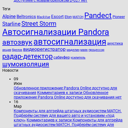
доступнее с новым брелоком D-027
нет
Теги
Pandect
Alpine
Beltronics
Escort
Eton
Pioneer
BlackVue
MATCH
Street Storm
Starline
Автосигнализации Pandora
автосигнализация
автозвук
акустика
видеорегистратор
акция
брелок
маделин
маяк
процессор
радар-детектор
сабвуфер
усилитель
шумоизоляция
Новости
09
Июн
Обновленное приложение Pandora Online доступно для
скачивания
Комментариев
к записи Обновленное
приложение Pandora Online доступно для скачивания
нет
16
Мар
Компоненты для апгрейда штатных аудиосистем MATCH.
Подберём систему для вашего авто и установим «под
ключ»
Комментариев
к записи Компоненты для апгрейда
штатных аудиосистем MATCH. Подберём систему для