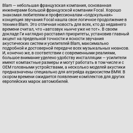
Blam — небольшая французская компания, основанная
инженерами большой французской компании Focal. Хорошо
знакомая любителям и профессионалам «олдскульная»
концепция звучания Focal нашла свое логичное продолжение в
технике Blam. Это отличная новость для всех, кто до недавнего
времени считал, что «автозвук нынче уже не тот». В своем
докладе Ги наглядно расставил приоритеты, установив главный
акцент на предельной точности и ясности звучания
акустических систем и усилителей Blam, максимально
подробной и достоверной передаче всех музыкальных нюансов.
И, конечно же, в соответствии с современными реалиями,
большое внимание уделено удобству инсталляции — усилители
имеют компактные размеры и могут работать в том числе и с
ОЕМ головными устройствами, а несколько моделей акустики
предназначены специально для апгрейда аудиосистем BMW. В
скором времени ожидается появление комплектов для других
европейских марок автомобилей.