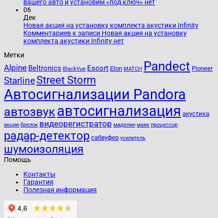
вашего авто и установим «под ключ»
нет
06
Дек
Новая акция на установку комплекта акустики Infinity
Комментариев
к записи Новая акция на установку
комплекта акустики Infinity
нет
Метки
Pandect
Alpine
Beltronics
Escort
Eton
Pioneer
BlackVue
MATCH
Street Storm
Starline
Автосигнализации Pandora
автосигнализация
автозвук
акустика
видеорегистратор
акция
брелок
маделин
маяк
процессор
радар-детектор
сабвуфер
усилитель
шумоизоляция
Помощь
Контакты
Гарантия
Полезная информация