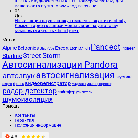
штатных аудиосистем MATCH. Подберём систему для
вашего авто и установим «под ключ»
нет
06
Дек
Новая акция на установку комплекта акустики Infinity
Комментариев
к записи Новая акция на установку
комплекта акустики Infinity
нет
Метки
Pandect
Alpine
Beltronics
Escort
Eton
Pioneer
BlackVue
MATCH
Street Storm
Starline
Автосигнализации Pandora
автосигнализация
автозвук
акустика
видеорегистратор
акция
брелок
маделин
маяк
процессор
радар-детектор
сабвуфер
усилитель
шумоизоляция
Помощь
Контакты
Гарантия
Полезная информация