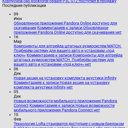
Корпусной саб RockfordFosgate P3L-S12 поступил в продажу
Последние публикации
09
Июн
Обновленное приложение Pandora Online доступно для
скачивания
Комментариев
к записи Обновленное
приложение Pandora Online доступно для скачивания
нет
16
Мар
Компоненты для апгрейда штатных аудиосистем MATCH.
Подберём систему для вашего авто и установим «под
ключ»
Комментариев
к записи Компоненты для апгрейда
штатных аудиосистем MATCH. Подберём систему для
вашего авто и установим «под ключ»
нет
06
Дек
Новая акция на установку комплекта акустики Infinity
Комментариев
к записи Новая акция на установку
комплекта акустики Infinity
нет
05
Дек
Новые возможности мобильного приложения Pandora
Connect
Комментариев
к записи Новые возможности
мобильного приложения Pandora Connect
нет
10
Фев
Технология LoRa становится доступнее с новым брелоком