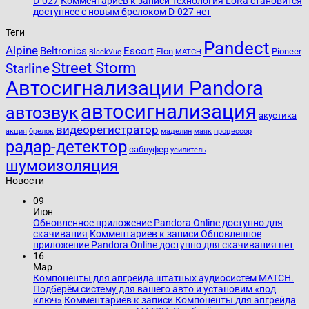
D-027
Комментариев
к записи Технология LoRa становится
доступнее с новым брелоком D-027
нет
Теги
Pandect
Alpine
Beltronics
Escort
Eton
Pioneer
BlackVue
MATCH
Street Storm
Starline
Автосигнализации Pandora
автосигнализация
автозвук
акустика
видеорегистратор
акция
брелок
маделин
маяк
процессор
радар-детектор
сабвуфер
усилитель
шумоизоляция
Новости
09
Июн
Обновленное приложение Pandora Online доступно для
скачивания
Комментариев
к записи Обновленное
приложение Pandora Online доступно для скачивания
нет
16
Мар
Компоненты для апгрейда штатных аудиосистем MATCH.
Подберём систему для вашего авто и установим «под
ключ»
Комментариев
к записи Компоненты для апгрейда