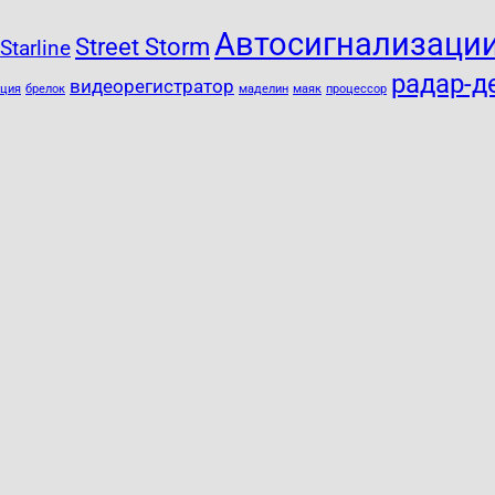
Автосигнализации
Street Storm
Starline
радар-д
видеорегистратор
кция
брелок
маделин
маяк
процессор