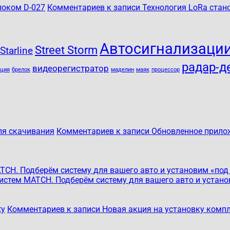
локом D-027
Комментариев
к записи Технология LoRa стан
Автосигнализации
Street Storm
Starline
радар-д
видеорегистратор
кция
брелок
маделин
маяк
процессор
ля скачивания
Комментариев
к записи Обновленное прилож
CH. Подберём систему для вашего авто и установим «под
истем MATCH. Подберём систему для вашего авто и устан
ty
Комментариев
к записи Новая акция на установку компле