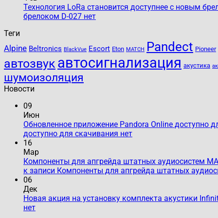
Технология LoRa становится доступнее с новым бре
брелоком D-027
нет
Теги
Pandect
Alpine
Beltronics
Escort
Eton
Pioneer
BlackVue
MATCH
автосигнализация
автозвук
акустика
а
шумоизоляция
Новости
09
Июн
Обновленное приложение Pandora Online доступно д
доступно для скачивания
нет
16
Мар
Компоненты для апгрейда штатных аудиосистем MAT
к записи Компоненты для апгрейда штатных аудиос
06
Дек
Новая акция на установку комплекта акустики Infini
нет