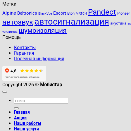
Метки
Pandect
Alpine
Beltronics
Escort
Eton
Pioneer
BlackVue
MATCH
автосигнализация
автозвук
акустика
а
шумоизоляция
усилитель
Помощь
Контакты
Гарантия
Полезная информация
Copyright 2026 ©
Мобистар
Главная
Акции
Наши работы
Наши услуги