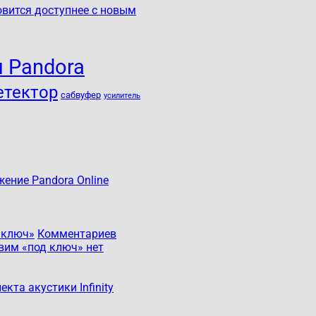
овится доступнее с новым
 Pandora
етектор
сабвуфер
усилитель
ение Pandora Online
 ключ»
Комментариев
овим «под ключ»
нет
кта акустики Infinity