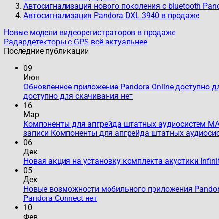
Автосигнализация нового поколения с bluetooth Pan
Автосигнализация Pandora DXL 3940 в продаже
Новые модели видеорегистраторов в продаже
Радардетекторы с GPS всё актуальнее
Последние публикации
09
Июн
Обновленное приложение Pandora Online доступно д
доступно для скачивания
нет
16
Мар
Компоненты для апгрейда штатных аудиосистем MAT
записи Компоненты для апгрейда штатных аудиосис
06
Дек
Новая акция на установку комплекта акустики Infini
05
Дек
Новые возможности мобильного приложения Pandor
Pandora Connect
нет
10
Фев