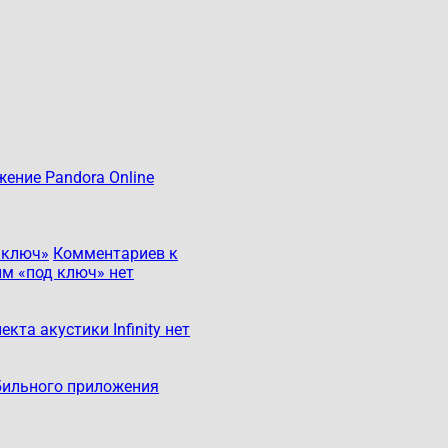
ение Pandora Online
 ключ»
Комментариев
к
им «под ключ»
нет
кта акустики Infinity
нет
бильного приложения