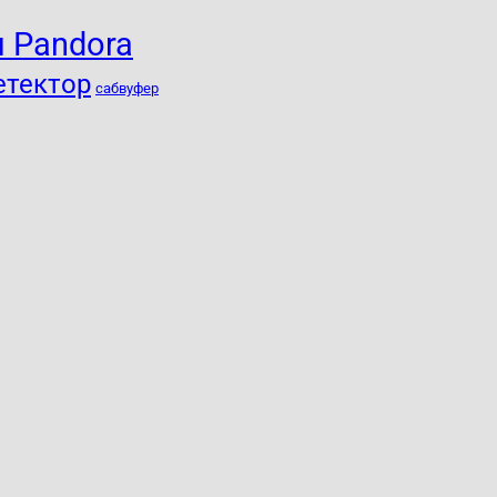
 Pandora
етектор
сабвуфер