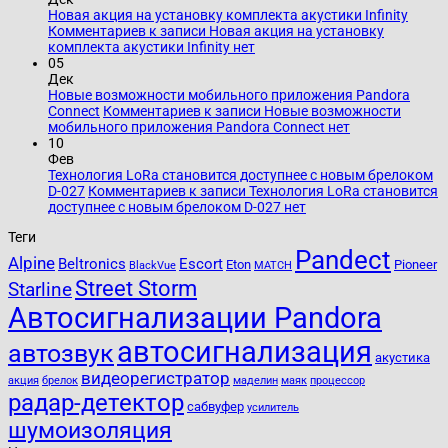
Новая акция на установку комплекта акустики Infinity
Комментариев
к записи Новая акция на установку
комплекта акустики Infinity
нет
05
Дек
Новые возможности мобильного приложения Pandora
Connect
Комментариев
к записи Новые возможности
мобильного приложения Pandora Connect
нет
10
Фев
Технология LoRa становится доступнее с новым брелоком
D-027
Комментариев
к записи Технология LoRa становится
доступнее с новым брелоком D-027
нет
Теги
Pandect
Alpine
Beltronics
Escort
Eton
Pioneer
BlackVue
MATCH
Street Storm
Starline
Автосигнализации Pandora
автосигнализация
автозвук
акустика
видеорегистратор
акция
брелок
маделин
маяк
процессор
радар-детектор
сабвуфер
усилитель
шумоизоляция