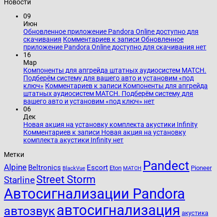
Новости
09
Июн
Обновленное приложение Pandora Online доступно для
скачивания
Комментариев
к записи Обновленное
приложение Pandora Online доступно для скачивания
нет
16
Мар
Компоненты для апгрейда штатных аудиосистем MATCH.
Подберём систему для вашего авто и установим «под
ключ»
Комментариев
к записи Компоненты для апгрейда
штатных аудиосистем MATCH. Подберём систему для
вашего авто и установим «под ключ»
нет
06
Дек
Новая акция на установку комплекта акустики Infinity
Комментариев
к записи Новая акция на установку
комплекта акустики Infinity
нет
Метки
Pandect
Alpine
Beltronics
Escort
Eton
Pioneer
BlackVue
MATCH
Street Storm
Starline
Автосигнализации Pandora
автосигнализация
автозвук
акустика