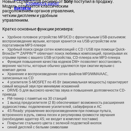
Новый CD/MP3/USB ресивер от
Sony
поступил в продажу.
Стоимость работ
Модель отличается классическим
Контакты
расположением органов управления,
четким дисплеем и удобным
управлением.
Кратко основные функции ресивера:
Удобное головное устройство MP3/CD с фронтальным USB-разъемом:
воспроизведение музыки, которая хранится на USB-устройстве или
портативном MP3-плеере
Удобный поиск среди сотен композиций с CD / USB при помощи Quick-
BrowZer™ ZAPPIN™ облегчает поиск любимых композиций, проигрывая их
отрывки прямо с вашего USB-устройства, CD-плеера или MP3-плеера
Функция повышения качества кодеков DM+ позволяет восстановить
верхние частоты, которые обычно удаляются при сжатии музыки с
компакт-диска
Хранение и воспроизведение сотен файлов MP3/WMA/AAC,
записанных на CD
4 усилителя S-MOSFET по 45 Вт (максимальная мощность) гарантируют
самый мощный звук при минимуме искажений
DRIVE-S для высокого качества звука и повышения долговечности CD-
привода
FM-тюнер с памятью на 30 станций
1 выход предусилителя (2 В) обеспечивает возможность расширения
аудиосистемы: подключение усилителей, сабвуферов и АС
4S Ready: управление воспроизведением при помощи пульта,
встроенного в руль, смена песен и регулировка громкости звучания
(необходимо адаптер 4S; не входит в комплект поставки)
Покрытие стального цвета с зеленой подсветкой кнопок
синий дисплей с белыми символами