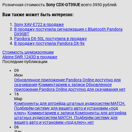
Розничная стоимость
Sony CDX-GT39UE
всего 3950 рублей.
Вам также может быть интересно:
Sony XAV-E722 в продаже
В продажу поступила сигнализация с Bluetooth Pandora
DX90BT
Pandora DX-50L поступила в продажу
В продажу поступила Pandora DX-9x
Стоимость шумоизоляции
Alpine SWR 1243D в продаже
Последние публикации
09
Июн
Обновленное приложение Pandora Online доступно для
скачивания
Комментариев
к записи Обновленное
приложение Pandora Online доступно для скачивания
нет
16
Мар
Компоненты для апгрейда штатных аудиосистем MATCH.
Подберём систему для вашего авто и установим «под
ключ»
Комментариев
к записи Компоненты для апгрейда
штатных аудиосистем MATCH. Подберём систему для
вашего авто и установим «под ключ»
нет
06
Дек