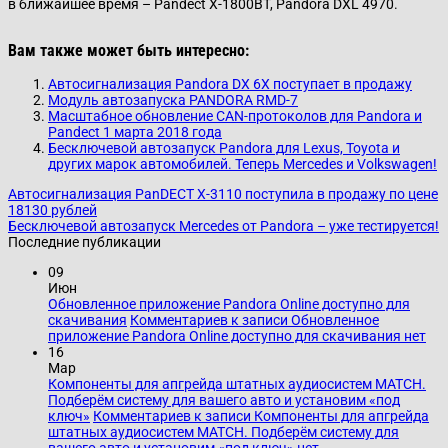
в ближайшее время – Pandect X-1800BT, Pandora DXL 4970.
Вам также может быть интересно:
Автосигнализация Pandora DX 6X поступает в продажу
Модуль автозапуска PANDORA RMD-7
Масштабное обновление CAN-протоколов для Pandora и
Pandect 1 марта 2018 года
Бесключевой автозапуск Pandora для Lexus, Toyota и
других марок автомобилей. Теперь Mercedes и Volkswagen!
Автосигнализация PanDECT X-3110 поступила в продажу по цене
18130 рублей
Бесключевой автозапуск Mercedes от Pandora – уже тестируется!
Последние публикации
09
Июн
Обновленное приложение Pandora Online доступно для
скачивания
Комментариев
к записи Обновленное
приложение Pandora Online доступно для скачивания
нет
16
Мар
Компоненты для апгрейда штатных аудиосистем MATCH.
Подберём систему для вашего авто и установим «под
ключ»
Комментариев
к записи Компоненты для апгрейда
штатных аудиосистем MATCH. Подберём систему для
вашего авто и установим «под ключ»
нет