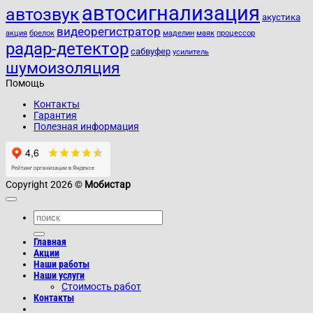
автосигнализация
автозвук
акустика
видеорегистратор
акция
брелок
маделин
маяк
процессор
радар-детектор
сабвуфер
усилитель
шумоизоляция
Помощь
Контакты
Гарантия
Полезная информация
Copyright 2026 ©
Мобистар
Главная
Акции
Наши работы
Наши услуги
Стоимость работ
Контакты