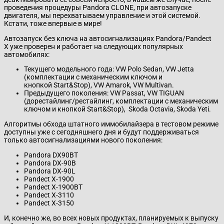
проведения процедуры Pandora CLONE, при автозапуске
двигателя, мы перехватываем управление и этой системой.
Кстати, тоже впервые в мире!
Автозапуск без ключа на автосигнализациях Pandora/Pand
ect
X уже проверен и работает на следующих популярных
автомобилях:
Текущего модельного года: VW Polo Sedan, VW Jetta
(комплектации с механическим ключом и
кнопкой Start&Stop), VW Amarok, VW Multivan.
Предыдущего поколения: VW Passat, VW TIGUAN
(дорестайлинг/рестайлинг, комплектации с механическим
ключом и кнопкой Start&Stop), Skoda Octavia, Skoda Yeti.
Алгоритмы обхода штатного иммобилайзера в тестовом режиме
доступны уже с сегодняшнего дня и будут поддерживаться
только автосигнализациями нового поколения:
Pandora DX90BT
Pandora DX-90B
Pandora DX-90L
Pandect X-1900
Pandect X-1900BT
Pandect X-3110
Pandect X-3150
И, конечно же, во всех новых продуктах, планируемых к выпуску