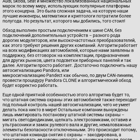
Audi, Skoda, Seat и множество локализованных национальных
марок по всему миру, использующих популярные платформы
этого концерна. Это была сложная задача, на которую наши
лучшие инженеры, математики и криптологи потратили более
полугода. Но результат, которого мы добились, того стоил!
Обход выполнен простым подключением к шине CAN, без
подключений дополнительных устройств – разного рода
дорогих модуляторов, или высокочастотных преобразователей,
как этого требуют решения других компаний. Алгоритм работает
на всех модификациях автомобилей, которые нами заявлены в
поддержку, без отговорок на комплектации, предназначения
для других рынков, цвета подсветки приборных панелей и так
далее. Алгоритм просто работает. Достаточно подключить нашу
автосигнализацию Pandora, или
микросигнализацию Pandect как обычно, по двум CAN-линиям,
провести процедуру Pandora CLONE и алгоритмический обход
будет корректно работать.
Еще одной приятной особенностью этого алгоритма будет то,
что штатная система охраны этих автомобилей также переходит
под полный контроль нашей автосигнализации, чего не умеет
делать пока никто в мире! Остальные компании вынуждены
лишь имитировать постановку штатной системы охраны –
мигать светодиодиками, щелкать электрозамками, оставив и
ультрасоники и замок рулевого вала и другие, немаловажные
элементы безопасности отключенными. Это происходит потому,
что штатная команда снятия с охраны – закодирована, а
деактивировать ее совсем непросто, в нашем же случае, после