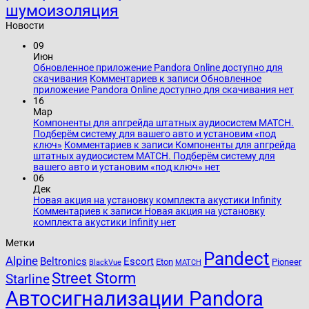
шумоизоляция
Новости
09
Июн
Обновленное приложение Pandora Online доступно для
скачивания
Комментариев
к записи Обновленное
приложение Pandora Online доступно для скачивания
нет
16
Мар
Компоненты для апгрейда штатных аудиосистем MATCH.
Подберём систему для вашего авто и установим «под
ключ»
Комментариев
к записи Компоненты для апгрейда
штатных аудиосистем MATCH. Подберём систему для
вашего авто и установим «под ключ»
нет
06
Дек
Новая акция на установку комплекта акустики Infinity
Комментариев
к записи Новая акция на установку
комплекта акустики Infinity
нет
Метки
Pandect
Alpine
Beltronics
Escort
Eton
Pioneer
BlackVue
MATCH
Street Storm
Starline
Автосигнализации Pandora