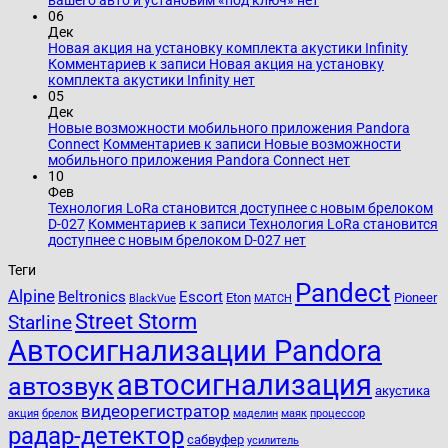
06
Дек
Новая акция на установку комплекта акустики Infinity
Комментариев
к записи Новая акция на установку
комплекта акустики Infinity
нет
05
Дек
Новые возможности мобильного приложения Pandora
Connect
Комментариев
к записи Новые возможности
мобильного приложения Pandora Connect
нет
10
Фев
Технология LoRa становится доступнее с новым брелоком
D-027
Комментариев
к записи Технология LoRa становится
доступнее с новым брелоком D-027
нет
Теги
Pandect
Alpine
Beltronics
Escort
Eton
Pioneer
BlackVue
MATCH
Street Storm
Starline
Автосигнализации Pandora
автосигнализация
автозвук
акустика
видеорегистратор
акция
брелок
маделин
маяк
процессор
радар-детектор
сабвуфер
усилитель